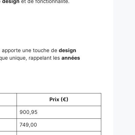
e
design
et de fonctionnalité.
ui apporte une touche de
design
ique unique, rappelant les
années
Prix (€)
900,95
749,00