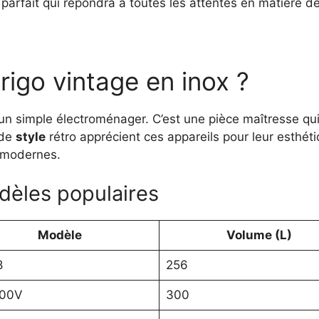
il parfait qui répondra à toutes les attentes en matière d
rigo vintage en inox ?
’un simple électroménager. C’est une pièce maîtresse q
 de
style
rétro apprécient ces appareils pour leur esthét
s modernes.
dèles populaires
Modèle
Volume (L)
8
256
00V
300