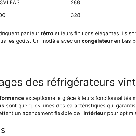
3VLEAS
288
00
328
tinguent par leur
rétro
et leurs finitions élégantes. Ils 
ous les goûts. Un modèle avec un
congélateur
en bas pe
ages des réfrigérateurs vin
formance
exceptionnelle grâce à leurs fonctionnalités m
ns
sont quelques-unes des caractéristiques qui garantisse
ttent un agencement flexible de l’
intérieur
pour optimi
es