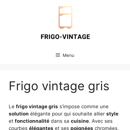
Aller
au
contenu
Menu
Frigo vintage gris
Le
frigo vintage gris
s’impose comme une
solution
élégante pour qui souhaite allier
style
et
fonctionnalité
dans sa
cuisine
. Avec ses
courbes
élégantes
et ses
poignées
chromées,