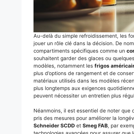
Au-delà du simple refroidissement, les f
jouer un rôle clé dans la décision. De no
compartiments spécifiques comme un
co
souhaitent garder des glaces ou quelques
modèles, notamment les
frigos américai
plus d’options de rangement et de conserva
matériaux utilisés dans les modèles récen
plus longtemps aux exigences quotidienne
peuvent nécessiter un entretien plus régu
Néanmoins, il est essentiel de noter que c
pris des mesures pour améliorer la longé
Schneider SCDD
et
Smeg FAB
, par exem
technologies avancées pour assurer que leu