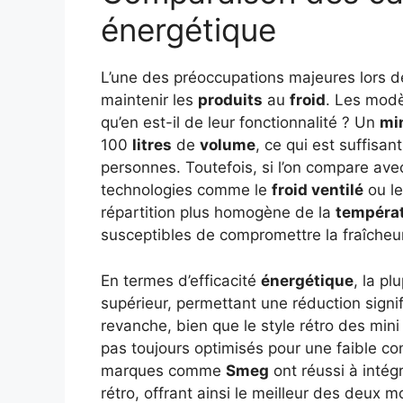
énergétique
L’une des préoccupations majeures lors de
maintenir les
produits
au
froid
. Les modè
qu’en est-il de leur fonctionnalité ? Un
min
100
litres
de
volume
, ce qui est suffisa
personnes. Toutefois, si l’on compare avec
technologies comme le
froid ventilé
ou l
répartition plus homogène de la
tempéra
susceptibles de compromettre la fraîche
En termes d’efficacité
énergétique
, la p
supérieur, permettant une réduction signi
revanche, bien que le style rétro des mini f
pas toujours optimisés pour une faible co
marques comme
Smeg
ont réussi à inté
rétro, offrant ainsi le meilleur des deux 