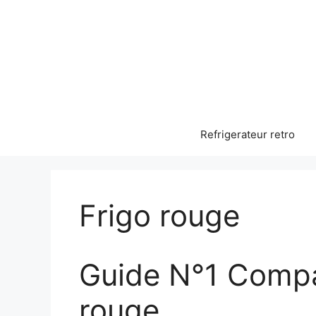
Aller
au
contenu
Refrigerateur retro
Frigo rouge
Guide N°1 Compara
rouge